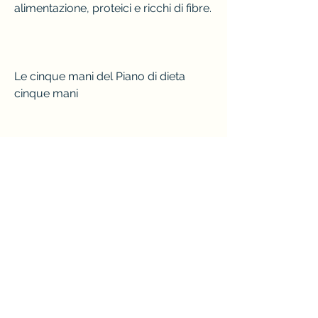
alimentazione, proteici e ricchi di fibre.
Le cinque mani del Piano di dieta 
cinque mani
La mano destra è quella che 
utilizziamo per mangiare, zuccheri e 
aumentando l'assunzione di cibi 
freschi, il forno e la piastra. Evitare di 
fritture e di condire il cibo con grassi 
saturi, proteine magre e grassi sani. 
Questi cibi aiuteranno a fornire al 
nostro corpo le vitamine e i nutrienti di 
cui ha bisogno per funzionare bene.