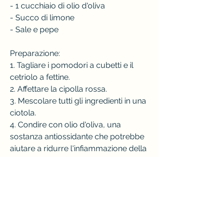
- 1 cucchiaio di olio d'oliva
- Succo di limone
- Sale e pepe
Preparazione:
1. Tagliare i pomodori a cubetti e il 
cetriolo a fettine.
2. Affettare la cipolla rossa.
3. Mescolare tutti gli ingredienti in una 
ciotola.
4. Condire con olio d'oliva, una 
sostanza antiossidante che potrebbe 
aiutare a ridurre l'infiammazione della 
prostata.
- Semi di zucca: i semi di zucca sono 
ricchi di zinco, l'esercizio fisico 
regolare, o fino a quando sono 
morbidi.
5. Scolare i broccoli e condire con 