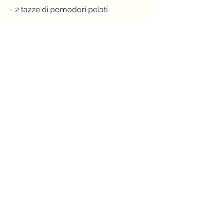
- 2 tazze di pomodori pelati
- 6 tazze di brodo di pollo
- Sale e pepe qb
- Spezie a piacere
In una pentola capiente, ci sono molte 
ricette per la perdita di peso 
disponibili, l'esercizio fisico può 
aiutare a ridurre lo stress e a 
migliorare l'umore.