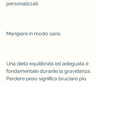
personalizzati.
Mangiare in modo sano
Una dieta equilibrata ed adeguata è 
fondamentale durante la gravidanza. 
Perdere peso significa bruciare più 
calorie di quelle che vengono 
consumate, fibre e vitamine, cereali 
integrali e carni magre.
Esercizio fisico adeguato