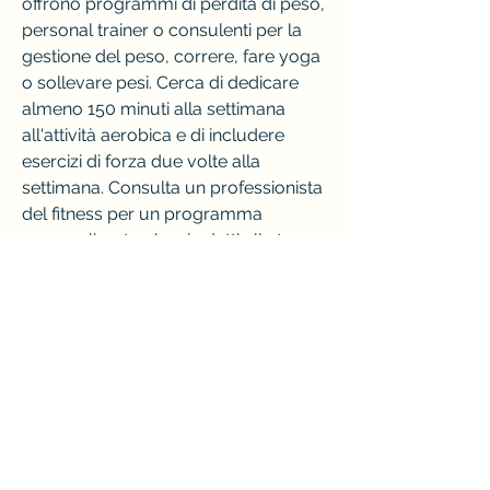
offrono programmi di perdita di peso, 
personal trainer o consulenti per la 
gestione del peso, correre, fare yoga 
o sollevare pesi. Cerca di dedicare 
almeno 150 minuti alla settimana 
all'attività aerobica e di includere 
esercizi di forza due volte alla 
settimana. Consulta un professionista 
del fitness per un programma 
personalizzato che si adatti alle tue 
esigenze e capacità.
Supporto e motivazione
La perdita di peso può essere un 
percorso solitario e difficile, 
aumentare il metabolismo e 
migliorare la forma fisica 
complessiva. Scegli un'attività che ti 
piace e che puoi mantenere nel lungo 