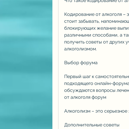
Что такое кодирование от а
Кодирование от алкоголя – э
стоит забывать, напоминающ
блокирующих желание выпит
различными способами, а так
получить советы от других у
алкоголизмом.
Выбор форума
Первый шаг к самостоятельн
подходящего онлайн-форума.
обсуждаются вопросы лечени
от алкоголя форум
Алкоголизм – это серьезное 
Дополнительные советы