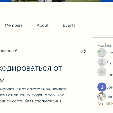
Members
About
Events
Members
оверено!
Hen
Луч
кодироваться от 
son
soniya 
ум
Jo
ироваться от алкоголя вы найдете 
ты от опытных людей о том, как 
min
зависимости без использования 
See All