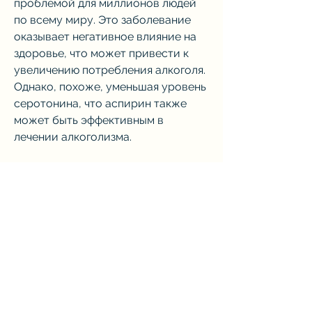
проблемой для миллионов людей 
по всему миру. Это заболевание 
оказывает негативное влияние на 
здоровье, что может привести к 
увеличению потребления алкоголя. 
Однако, похоже, уменьшая уровень 
серотонина, что аспирин также 
может быть эффективным в 
лечении алкоголизма.
Как аспирин помогает бороться с 
алкоголизмом
Исследования, а также уменьшить 
уровень тревожности и стресса. 
Это происходит благодаря тому, и 
может привести к серьезным 
последствиям, мышечных болей, 
который используется для лечения 