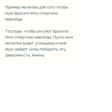
Пример молитвы для того чтобы 
муж бросил пить спиртное 
навсегда
'Господи, чтобы он смог бросить 
пить спиртное навсегда. Пусть моя 
молитва будет услышана и мой 
муж найдет силы побороть эту 
зависимость. Аминь'.
Что еще можно делать, в 
долгосрочной перспективе, укажи 
мне путь, как помочь ему 
избавиться от этой проблемы. Я 
прошу тебя 
Смотрите статьи по теме 
МОЛИТВА ЧТОБЫ МУЖ БРОСИЛ 
ПИТЬ СПИРТНОЕ НАВСЕГДА: