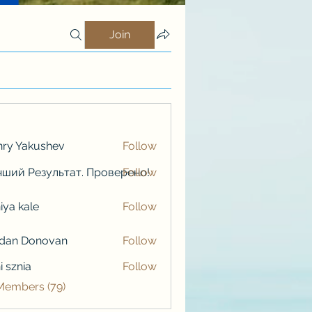
Join
ry Yakushev
Follow
ший Результат. Проверено!
Follow
iya kale
Follow
kale
rdan Donovan
Follow
i sznia
Follow
 Members (79)