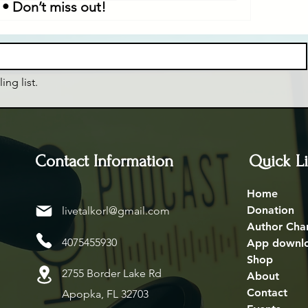
 • Don’t miss out!
ing list.
Contact Information
Quick L
Home
Donation
livetalkorl@gmail.com
Author Cha
4075455930
App downl
Shop
2755 Border Lake Rd
About
Contact
Apopka, FL 32703