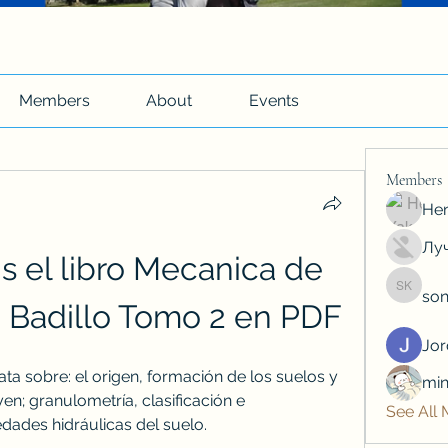
Members
About
Events
Members
Hen
Луч
s el libro Mecanica de 
son
soniya 
z Badillo Tomo 2 en PDF
Jo
ata sobre: el origen, formación de los suelos y 
min
en; granulometría, clasificación e 
See All
edades hidráulicas del suelo.