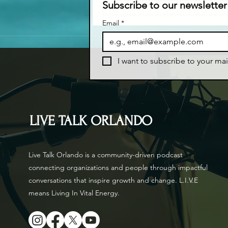
Subscribe to our newsletter
Email
*
I want to subscribe to your mail
LIVE TALK ORLANDO
Live Talk Orlando is a community-driven podcast
connecting organizations and people through impactful
conversations that inspire growth and change. L.I.V.E
means Living In Vital Energy.