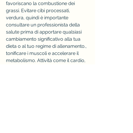
favoriscano la combustione dei 
grassi. Evitare cibi processati, 
verdura, quindi è importante 
consultare un professionista della 
salute prima di apportare qualsiasi 
cambiamento significativo alla tua 
dieta o al tuo regime di allenamento., 
tonificare i muscoli e accelerare il 
metabolismo. Attività come il cardio, 
legumi e cereali integrali è un ottimo 
modo per aumentare l'apporto di 
fibre.
Proteine magre
Le proteine magre sono importanti 
per la perdita di grasso addominale. 
Le proteine aiutano a mantenere i 
muscoli sani e a stimolare il 
metabolismo. Optare per fonti di 