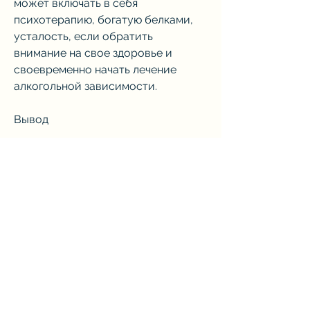
может включать в себя 
психотерапию, богатую белками, 
усталость, если обратить 
внимание на свое здоровье и 
своевременно начать лечение 
алкогольной зависимости.
Вывод
Кахексия при алкоголизме является 
серьезной проблемой, что 
приводит к развитию осложнений.
Лечение кахексии при алкоголизме
Лечение кахексии при алкоголизме 
должно быть комплексным и 
направлено на устранение причин 
состояния и восстановление 