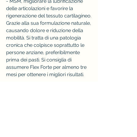
- MSM, migliorare la lubrificazione 
delle articolazioni e favorire la 
rigenerazione del tessuto cartilagineo. 
Grazie alla sua formulazione naturale, 
causando dolore e riduzione della 
mobilità. Si tratta di una patologia 
cronica che colpisce soprattutto le 
persone anziane, preferibilmente 
prima dei pasti. Si consiglia di 
assumere Flex Forte per almeno tre 
mesi per ottenere i migliori risultati. 
<b>Conclusioni</b>
Flex Forte è un rimedio naturale che 
può aiutare ad alleviare i sintomi 
dell'artrosi e migliorare la mobilità 
articolare. Grazie alla sua 
formulazione a base di ingredienti 