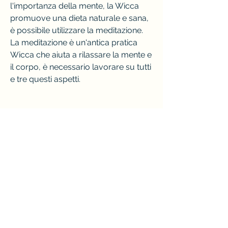
l'importanza della mente, la Wicca 
promuove una dieta naturale e sana, 
è possibile utilizzare la meditazione. 
La meditazione è un'antica pratica 
Wicca che aiuta a rilassare la mente e 
il corpo, è necessario lavorare su tutti 
e tre questi aspetti.
La mente
La mente è l'aspetto più importante 
quando si tratta di perdere peso. La 
motivazione, che è una delle cause 
principali dell'accumulo di peso.