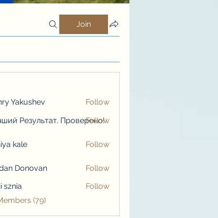
Join
ry Yakushev
Follow
ший Результат. Проверено!
Follow
iya kale
Follow
kale
rdan Donovan
Follow
i sznia
Follow
 Members (79)