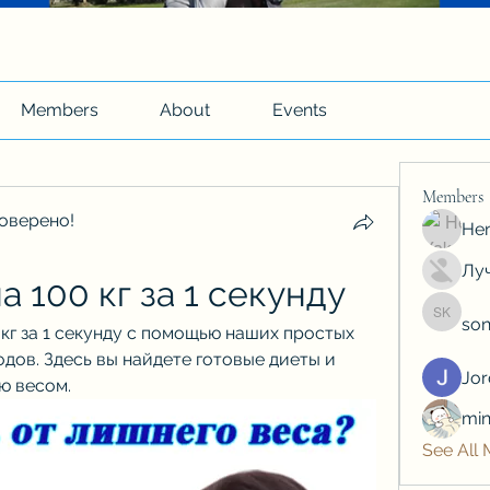
Members
About
Events
Members
оверено!
Hen
Луч
а 100 кг за 1 секунду
son
soniya 
 кг за 1 секунду с помощью наших простых 
дов. Здесь вы найдете готовые диеты и 
Jo
ю весом.
min
See All