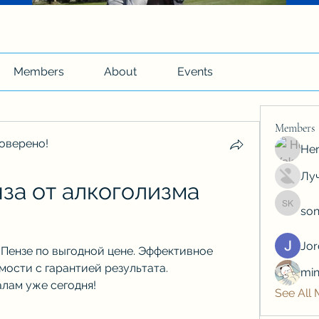
Members
About
Events
Members
оверено!
Hen
Луч
за от алкоголизма 
son
soniya 
Jo
Пензе по выгодной цене. Эффективное 
ости с гарантией результата. 
min
лам уже сегодня!
See All