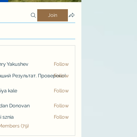
Join
ry Yakushev
Follow
ший Результат. Проверено!
Follow
iya kale
Follow
kale
rdan Donovan
Follow
i sznia
Follow
 Members (79)