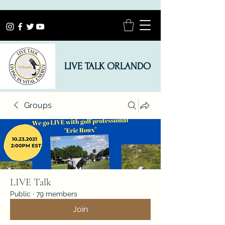
LIVE TALK ORLANDO
Groups
LIVE Talk
Public
·
79 members
Join