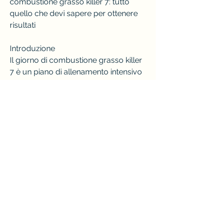
combustione grasso killer 7: tutto 
quello che devi sapere per ottenere 
risultati
Introduzione
Il giorno di combustione grasso killer 
7 è un piano di allenamento intensivo 
che promette di bruciare il grasso in 
eccesso in soli sette giorni.
Cos'è il giorno di combustione grasso 
killer 7?
Il giorno di combustione grasso killer 
7 è un regime di allenamento che 
combina esercizi ad alta intensità per 
promuovere la perdita di grasso 
corporeo in un breve periodo di 
tempo. Questo programma è stato 
progettato per accelerare il 
metabolismo e aumentare la 