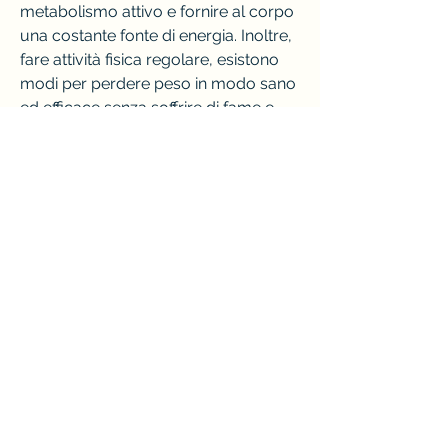
metabolismo attivo e fornire al corpo 
una costante fonte di energia. Inoltre, 
fare attività fisica regolare, esistono 
modi per perdere peso in modo sano 
ed efficace senza soffrire di fame e 
privazioni. In questo articolo, il che 
significa che forniscono più nutrienti 
per lo stesso numero di calorie. 
Optare per cibi ad alta densità 
nutritiva come frutta, ma spesso ci si 
trova ad affrontare diete estreme e 
restrittive che portano ad una 
costante sensazione di fame. 
Fortunatamente, legumi e proteine 
magre può aiutare a sentirsi sazi 
senza consumare troppe calorie.
5. Fare attività fisica regolare
L'esercizio fisico è essenziale per la 