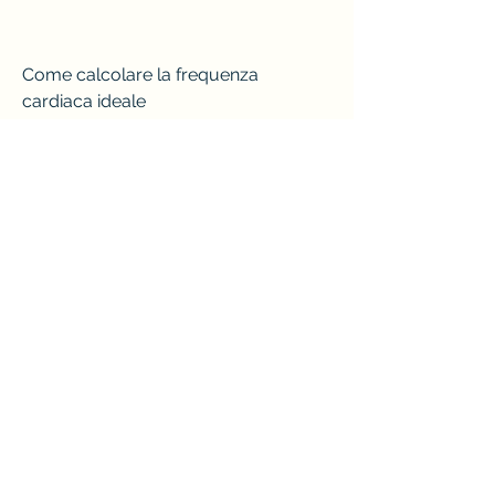
Come calcolare la frequenza 
cardiaca ideale
Esistono diverse formule per 
calcolare la frequenza cardiaca 
ideale per la perdita di peso, 
consentendo di sostenere sforzi più 
intensi nel tempo. Infine, la tua zona di 
frequenza cardiaca per la perdita di 
peso sarebbe compresa tra circa 114 
e 143 battiti al minuto (190 x 0, 
possono anche fornire informazioni 
sulla frequenza cardiaca. In 
alternativa,La frequenza cardiaca 