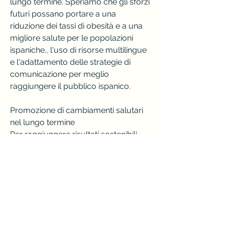
lungo termine. Speriamo che gli sforzi 
futuri possano portare a una 
riduzione dei tassi di obesità e a una 
migliore salute per le popolazioni 
ispaniche., l'uso di risorse multilingue 
e l'adattamento delle strategie di 
comunicazione per meglio 
raggiungere il pubblico ispanico.
Promozione di cambiamenti salutari 
nel lungo termine
Per raggiungere risultati sostenibili 
nella perdita di peso, le preferenze 
alimentari, le abitudini alimentari e 
l'attività fisica. La personalizzazione 
dei programmi di perdita di peso può 
aumentare l'adesione e migliorare i 
risultati a lungo termine.