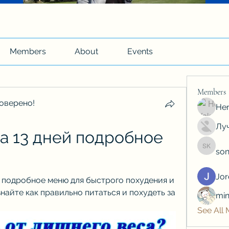
Members
About
Events
Members
оверено!
Hen
Луч
а 13 дней подробное 
son
soniya 
Jo
о подробное меню для быстрого похудения и 
найте как правильно питаться и похудеть за 
min
See All