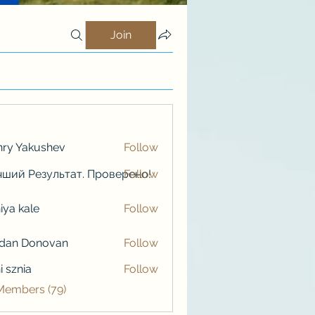
Join
ry Yakushev
Follow
ший Результат. Проверено!
Follow
iya kale
Follow
kale
rdan Donovan
Follow
i sznia
Follow
 Members (79)